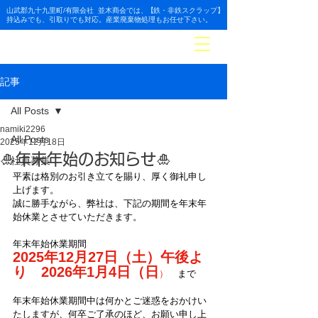
山武郡九十九里町/有限会社 並木商会では
、【
鉄・非
鉄スクラップ】
持
込みでも、引取りでも対応。産業廃棄物処理もお任せ下さい。
並木商会
有限会
社
記事
All Posts
namiki2296
All Posts
2025年12月18日
🎍年末年始のお知らせ🎍
社員募集
平素は格別のお引き立てを賜り、厚く御礼申し
上げます。
誠に勝手ながら、弊社は、下記の期間を年末年
始休業とさせていただきます。
年末年始休業期間　
2025年12月27日（土）午後よ
り　2026年1月4日（日
）
　まで
年末年始休業期間中は何かとご迷惑をおかけい
たしますが、何卒ご了承のほど、お願い申し上