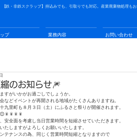
、【
鉄・非
鉄スクラップ】持
込みでも、引取りでも対応。産業廃棄物処理もお
ップ
業務内容
お問い合わせ
5日
短縮のお知らせ🎆
ますがいかがお過ごしでしょうか。
会などイベントが再開される地域がたくさんありますね。
十九里町も８月３日（土）にふるさと祭りが開催されます。
🎇🎇🎇
、安全面を考慮し当日営業時間を短縮させていただきます。
いたしますがよろしくお願いいたします。
ンテナンスの為、同じく営業時間短縮となりますので