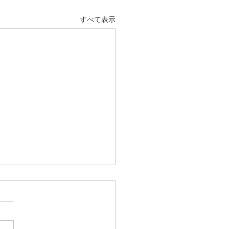
すべて表示
臨時休業のお知らせ◎
は格別のご愛顧いただき誠に
がとうございます。 明日６