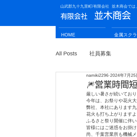
山武郡九十九里町/有限会社 並木商会では
並木商会
有限会
社
HOME
金属スクラ
All Posts
社員募集
namiki2296
2024年7月2
🎆営業時間
厳しい暑さが続いており
今年は、お祭りや花火大
弊社、本社にあります九
花火も打ち上がりますよ😊
ふるさと祭り開催に伴い
皆様にはご迷惑をお掛け
尚、千葉営業所も機械メ