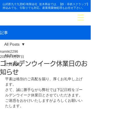
山武郡九十九里町/有限会社 並木商会では
、【
鉄・非
鉄スクラップ】
持
込みでも、引取りでも対応。産業廃棄物処理もお任せ下さい。
並木商会
有限会
社
記事
All Posts
namiki2296
All Posts
2023年4月27日
ゴールデンウイーク休業日のお
社員募集
知らせ
平素は格別のご高配を賜り、厚くお礼申し上げ
ます。
さて、誠に勝手ながら弊社では下記日程をゴー
ルデンウイーク休業日とさせていただきます。
ご迷惑をおかけいたしますがよろしくお願いい
たします。